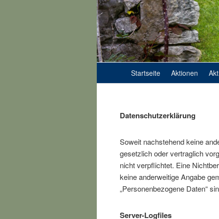
Hauptmenü
Weiter zum Hauptinhalt
Weiter zum Sekundärinhalt
Startseite
Aktionen
Akt
Datenschutzerklärung
Soweit nachstehend keine ande
gesetzlich oder vertraglich vor
nicht verpflichtet. Eine Nichtb
keine anderweitige Angabe gem
„Personenbezogene Daten“ sind a
Server-Logfiles