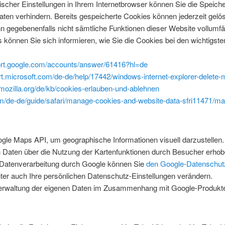
scher Einstellungen in Ihrem Internetbrowser können Sie die Speich
aten verhindern. Bereits gespeicherte Cookies können jederzeit gelö
nn gegebenenfalls nicht sämtliche Funktionen dieser Website vollumf
können Sie sich informieren, wie Sie die Cookies bei den wichtigste
port.google.com/accounts/answer/61416?hl=de
ort.microsoft.com/de-de/help/17442/windows-internet-explorer-delete
.mozilla.org/de/kb/cookies-erlauben-und-ablehnen
om/de-de/guide/safari/manage-cookies-and-website-data-sfri11471/m
le Maps API, um geographische Informationen visuell darzustellen.
aten über die Nutzung der Kartenfunktionen durch Besucher erhoben
 Datenverarbeitung durch Google können Sie
den Google-Datenschut
er auch Ihre persönlichen Datenschutz-Einstellungen verändern.
 Verwaltung der eigenen Daten im Zusammenhang mit Google-Produk