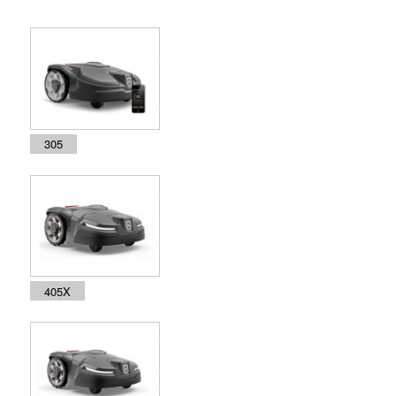
305
405X