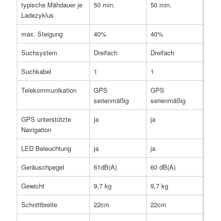
typische Mähdauer je
50 min.
50 min.
Ladezyklus
max. Steigung
40%
40%
Suchsystem
Dreifach
Dreifach
Suchkabel
1
1
Telekommunikation
GPS
GPS
serienmäßig
serienmäßig
GPS unterstützte
ja
ja
Navigation
LED Beleuchtung
ja
ja
Geräuschpegel
61dB(A)
60 dB(A)
Gewicht
9,7 kg
9,7 kg
Schnittbreite
22cm
22cm